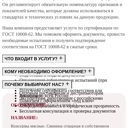
Он регламентирует обязательную номенклатуру признаков и
показателей качества, которые должны использоваться в
стандартах и технических условиях на данную продукцию.
Наша компания предоставляет услуги по сертификации по
ГОСТ 10008-62. Мы поможем оформить документы, провести
необходимые испытания и получить подтверждение
соответствия на ГОСТ 10008-62 в сжатые сроки.
ЧТО ВХОДИТ В УСЛУГУ?
Консультация по требованиям ГОСТ
КОМУ НЕОБХОДИМО ОФОРМЛЕНИЕ?
Подготовка и подача документов
Организация лабораторных испытаний (при
Производителям
ПОЧЕМУ ВЫБИРАЮТ НАС?
необходимости)
Импортёрам продукции
Получение сертификата соответствия или
Оптовым поставщикам и дистрибьюторам
декларации
Работаем по всей России
Экспортёрам, работающим с российскими
Помогаем с оформлением «под ключ»
нормативами
ОБОЗНАЧЕНИЕ:
ГОСТ 10008-62
Конфиденциальность и юридическая прозрачность
Бесплатная консультация и проверка документов
НАЗВАНИЕ:
Консервы мясные. Свинина отварная в собственном