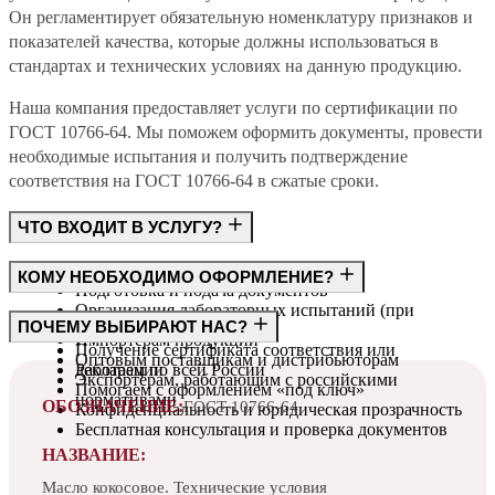
Он регламентирует обязательную номенклатуру признаков и
показателей качества, которые должны использоваться в
стандартах и технических условиях на данную продукцию.
Наша компания предоставляет услуги по сертификации по
ГОСТ 10766-64. Мы поможем оформить документы, провести
необходимые испытания и получить подтверждение
соответствия на ГОСТ 10766-64 в сжатые сроки.
ЧТО ВХОДИТ В УСЛУГУ?
Консультация по требованиям ГОСТ
КОМУ НЕОБХОДИМО ОФОРМЛЕНИЕ?
Подготовка и подача документов
Организация лабораторных испытаний (при
Производителям
ПОЧЕМУ ВЫБИРАЮТ НАС?
необходимости)
Импортёрам продукции
Получение сертификата соответствия или
Оптовым поставщикам и дистрибьюторам
декларации
Работаем по всей России
Экспортёрам, работающим с российскими
Помогаем с оформлением «под ключ»
нормативами
ОБОЗНАЧЕНИЕ:
ГОСТ 10766-64
Конфиденциальность и юридическая прозрачность
Бесплатная консультация и проверка документов
НАЗВАНИЕ:
Масло кокосовое. Технические условия