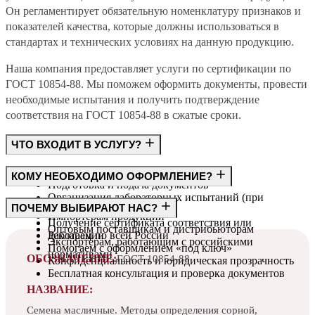
Он регламентирует обязательную номенклатуру признаков и
показателей качества, которые должны использоваться в
стандартах и технических условиях на данную продукцию.
Наша компания предоставляет услуги по сертификации по
ГОСТ 10854-88. Мы поможем оформить документы, провести
необходимые испытания и получить подтверждение
соответствия на ГОСТ 10854-88 в сжатые сроки.
ЧТО ВХОДИТ В УСЛУГУ?
Консультация по требованиям ГОСТ
КОМУ НЕОБХОДИМО ОФОРМЛЕНИЕ?
Подготовка и подача документов
Организация лабораторных испытаний (при
Производителям
ПОЧЕМУ ВЫБИРАЮТ НАС?
необходимости)
Импортёрам продукции
Получение сертификата соответствия или
Оптовым поставщикам и дистрибьюторам
декларации
Работаем по всей России
Экспортёрам, работающим с российскими
Помогаем с оформлением «под ключ»
нормативами
ОБОЗНАЧЕНИЕ:
ГОСТ 10854-88
Конфиденциальность и юридическая прозрачность
Бесплатная консультация и проверка документов
НАЗВАНИЕ:
Семена масличные. Методы определения сорной,