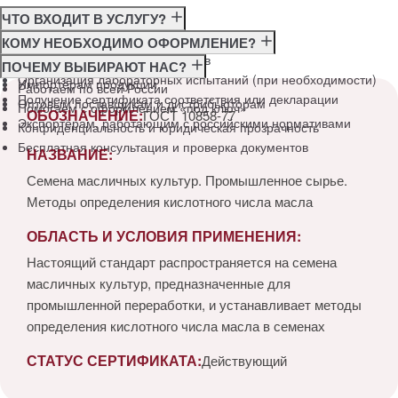
ЧТО ВХОДИТ В УСЛУГУ?
Консультация по требованиям ГОСТ
КОМУ НЕОБХОДИМО ОФОРМЛЕНИЕ?
Подготовка и подача документов
Производителям
ПОЧЕМУ ВЫБИРАЮТ НАС?
Организация лабораторных испытаний (при необходимости)
Импортёрам продукции
Работаем по всей России
Получение сертификата соответствия или декларации
Оптовым поставщикам и дистрибьюторам
Помогаем с оформлением «под ключ»
ОБОЗНАЧЕНИЕ:
ГОСТ 10858-77
Экспортёрам, работающим с российскими нормативами
Конфиденциальность и юридическая прозрачность
Бесплатная консультация и проверка документов
НАЗВАНИЕ:
Семена масличных культур. Промышленное сырье.
Методы определения кислотного числа масла
ОБЛАСТЬ И УСЛОВИЯ ПРИМЕНЕНИЯ:
Настоящий стандарт распространяется на семена
масличных культур, предназначенные для
промышленной переработки, и устанавливает методы
определения кислотного числа масла в семенах
СТАТУС СЕРТИФИКАТА:
Действующий