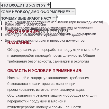
ЧТО ВХОДИТ В УСЛУГУ?
Консультация по требованиям ГОСТ
КОМУ НЕОБХОДИМО ОФОРМЛЕНИЕ?
Подготовка и подача документов
Производителям
ПОЧЕМУ ВЫБИРАЮТ НАС?
Организация лабораторных испытаний (при необходимости)
Импортёрам продукции
Работаем по всей России
Получение сертификата соответствия или декларации
Оптовым поставщикам и дистрибьюторам
Помогаем с оформлением «под ключ»
ОБОЗНАЧЕНИЕ:
ГОСТ 12.2.135-95
Экспортёрам, работающим с российскими нормативами
Конфиденциальность и юридическая прозрачность
Бесплатная консультация и проверка документов
НАЗВАНИЕ:
Оборудование для переработки продукции в мясной и
птицеперерабатывающей промышленности. Общие
требования безопасности, санитарии и экологии
ОБЛАСТЬ И УСЛОВИЯ ПРИМЕНЕНИЯ:
Настоящий стандарт устанавливает требования
безопасности, санитарии и экологии при
проектировании, изготовлении, эксплуатации,
обслуживании и ремонте машин и оборудования для
переработки продукции в мясной и
птицеперерабатывающей промышленности