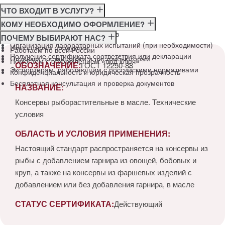
ЧТО ВХОДИТ В УСЛУГУ?
Консультация по требованиям ГОСТ
КОМУ НЕОБХОДИМО ОФОРМЛЕНИЕ?
Подготовка и подача документов
Производителям
ПОЧЕМУ ВЫБИРАЮТ НАС?
Организация лабораторных испытаний (при необходимости)
Импортёрам продукции
Работаем по всей России
Получение сертификата соответствия или декларации
Оптовым поставщикам и дистрибьюторам
Помогаем с оформлением «под ключ»
ОБОЗНАЧЕНИЕ:
ГОСТ 12250-88
Экспортёрам, работающим с российскими нормативами
Конфиденциальность и юридическая прозрачность
Бесплатная консультация и проверка документов
НАЗВАНИЕ:
Консервы рыборастительные в масле. Технические
условия
ОБЛАСТЬ И УСЛОВИЯ ПРИМЕНЕНИЯ:
Настоящий стандарт распространяется на консервы из
рыбы с добавлением гарнира из овощей, бобовых и
круп, а также на консервы из фаршевых изделий с
добавлением или без добавления гарнира, в масле
СТАТУС СЕРТИФИКАТА:
Действующий