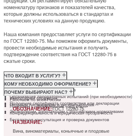
продукции. Он регламентирует обязательную
номенклатуру признаков и показателей качества,
которые должны использоваться в стандартах и
технических условиях на данную продукцию.
Наша компания предоставляет услуги по сертификации
по ГОСТ 12280-75. Мы поможем оформить документы,
провести необходимые испытания и получить
подтверждение соответствия на ГОСТ 12280-75 в
сжатые сроки.
ЧТО ВХОДИТ В УСЛУГУ?
Консультация по требованиям ГОСТ
КОМУ НЕОБХОДИМО ОФОРМЛЕНИЕ?
Подготовка и подача документов
Производителям
ПОЧЕМУ ВЫБИРАЮТ НАС?
Организация лабораторных испытаний (при необходимости)
Импортёрам продукции
Работаем по всей России
Получение сертификата соответствия или декларации
Оптовым поставщикам и дистрибьюторам
Помогаем с оформлением «под ключ»
ОБОЗНАЧЕНИЕ:
ГОСТ 12280-75
Экспортёрам, работающим с российскими нормативами
Конфиденциальность и юридическая прозрачность
Бесплатная консультация и проверка документов
НАЗВАНИЕ:
Вина, виноматериалы, коньячные и плодовые