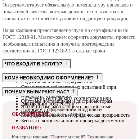
Он регламентирует обязательную номенклатуру признаков и
показателей качества, которые должны использоваться в
стандартах и технических условиях на данную продукцию.
Наша компания предоставляет услуги по сертификации по
ГОСТ 12318-91. Мы поможем оформить документы, провести
необходимые испытания и получить подтверждение
соответствия на ГОСТ 12318-91 в сжатые сроки.
ЧТО ВХОДИТ В УСЛУГУ?
Консультация по требованиям ГОСТ
КОМУ НЕОБХОДИМО ОФОРМЛЕНИЕ?
Подготовка и подача документов
Организация лабораторных испытаний (при
Производителям
ПОЧЕМУ ВЫБИРАЮТ НАС?
необходимости)
Импортёрам продукции
Получение сертификата соответствия или
Оптовым поставщикам и дистрибьюторам
декларации
Работаем по всей России
Экспортёрам, работающим с российскими
Помогаем с оформлением «под ключ»
нормативами
ОБОЗНАЧЕНИЕ:
ГОСТ 12318-91
Конфиденциальность и юридическая прозрачность
Бесплатная консультация и проверка документов
НАЗВАНИЕ:
Консервы мясные "Паштет мясной". Технические