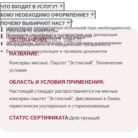
ЧТО ВХОДИТ В УСЛУГУ?
Консультация по требованиям ГОСТ
КОМУ НЕОБХОДИМО ОФОРМЛЕНИЕ?
Подготовка и подача документов
Производителям
ПОЧЕМУ ВЫБИРАЮТ НАС?
Организация лабораторных испытаний (при необходимости)
Импортёрам продукции
Работаем по всей России
Получение сертификата соответствия или декларации
Оптовым поставщикам и дистрибьюторам
Помогаем с оформлением «под ключ»
ОБОЗНАЧЕНИЕ:
ГОСТ 12427-77
Экспортёрам, работающим с российскими нормативами
Конфиденциальность и юридическая прозрачность
Бесплатная консультация и проверка документов
НАЗВАНИЕ:
Консервы мясные. Паштет "Эстонский". Технические
условия
ОБЛАСТЬ И УСЛОВИЯ ПРИМЕНЕНИЯ:
Настоящий стандарт распространяется на мясные
консервы паштет “Эстонский“, фасованные в банки,
герметически укупоренные и стерилизованные
СТАТУС СЕРТИФИКАТА:
Действующий