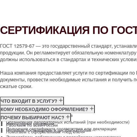
СЕРТИФИКАЦИЯ ПО ГОСТ 
ГОСТ 12579-67 — это государственный стандарт, устанавл
продукции. Он регламентирует обязательную номенклатуру 
должны использоваться в стандартах и технических услови
Наша компания предоставляет услуги по сертификации по
документы, провести необходимые испытания и получить п
сжатые сроки.
ЧТО ВХОДИТ В УСЛУГУ?
Консультация по требованиям ГОСТ
КОМУ НЕОБХОДИМО ОФОРМЛЕНИЕ?
Подготовка и подача документов
Производителям
ПОЧЕМУ ВЫБИРАЮТ НАС?
Организация лабораторных испытаний (при необходимости)
Импортёрам продукции
Работаем по всей России
Получение сертификата соответствия или декларации
Оптовым поставщикам и дистрибьюторам
Помогаем с оформлением «под ключ»
Экспортёрам, работающим с российскими нормативами