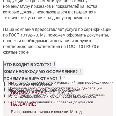
продукции. Он регламентирует обязательную
номенклатуру признаков и показателей качества,
которые должны использоваться в стандартах и
технических условиях на данную продукцию.
Наша компания предоставляет услуги по сертификации
по ГОСТ 13192-73. Мы поможем оформить документы,
провести необходимые испытания и получить
подтверждение соответствия на ГОСТ 13192-73 в
сжатые сроки.
ЧТО ВХОДИТ В УСЛУГУ?
Консультация по требованиям ГОСТ
КОМУ НЕОБХОДИМО ОФОРМЛЕНИЕ?
Подготовка и подача документов
Производителям
ПОЧЕМУ ВЫБИРАЮТ НАС?
Организация лабораторных испытаний (при необходимости)
Импортёрам продукции
Работаем по всей России
Получение сертификата соответствия или декларации
Оптовым поставщикам и дистрибьюторам
Помогаем с оформлением «под ключ»
ОБОЗНАЧЕНИЕ:
ГОСТ 13192-73
Экспортёрам, работающим с российскими нормативами
Конфиденциальность и юридическая прозрачность
Бесплатная консультация и проверка документов
НАЗВАНИЕ:
Вина, виноматериалы и коньяки. Метод