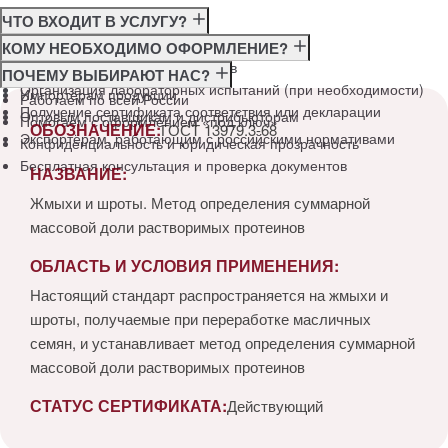
ЧТО ВХОДИТ В УСЛУГУ?
Консультация по требованиям ГОСТ
КОМУ НЕОБХОДИМО ОФОРМЛЕНИЕ?
Подготовка и подача документов
Производителям
ПОЧЕМУ ВЫБИРАЮТ НАС?
Организация лабораторных испытаний (при необходимости)
Импортёрам продукции
Работаем по всей России
Получение сертификата соответствия или декларации
Оптовым поставщикам и дистрибьюторам
Помогаем с оформлением «под ключ»
ОБОЗНАЧЕНИЕ:
ГОСТ 13979.3-68
Экспортёрам, работающим с российскими нормативами
Конфиденциальность и юридическая прозрачность
Бесплатная консультация и проверка документов
НАЗВАНИЕ:
Жмыхи и шроты. Метод определения суммарной
массовой доли растворимых протеинов
ОБЛАСТЬ И УСЛОВИЯ ПРИМЕНЕНИЯ:
Настоящий стандарт распространяется на жмыхи и
шроты, получаемые при переработке масличных
семян, и устанавливает метод определения суммарной
массовой доли растворимых протеинов
СТАТУС СЕРТИФИКАТА:
Действующий