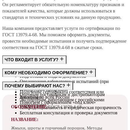
Он регламентирует обязательную номенклатуру признаков и
показателей качества, которые должны использоваться в
стандартах и технических условиях на данную продукцию.
Наша компания предоставляет услуги по сертификации по
ГОСТ 13979.4-68. Мы поможем оформить документы,
провести необходимые испытания и получить подтверждение
соответствия на ГОСТ 13979.4-68 в сжатые сроки.
ЧТО ВХОДИТ В УСЛУГУ?
Консультация по требованиям ГОСТ
КОМУ НЕОБХОДИМО ОФОРМЛЕНИЕ?
Подготовка и подача документов
Организация лабораторных испытаний (при
Производителям
ПОЧЕМУ ВЫБИРАЮТ НАС?
необходимости)
Импортёрам продукции
Получение сертификата соответствия или
Оптовым поставщикам и дистрибьюторам
декларации
Работаем по всей России
Экспортёрам, работающим с российскими
Помогаем с оформлением «под ключ»
нормативами
ОБОЗНАЧЕНИЕ:
ГОСТ 13979.4-68
Конфиденциальность и юридическая прозрачность
Бесплатная консультация и проверка документов
НАЗВАНИЕ:
Жмыхи, шроты и горчичный порошок. Методы