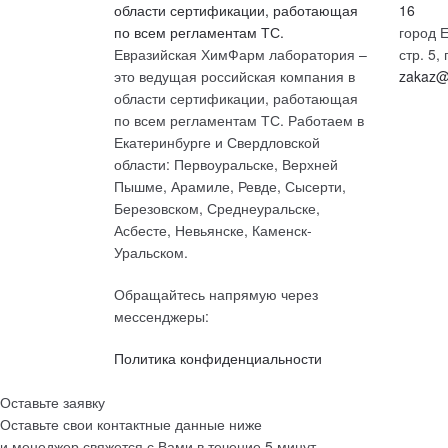
16
город Е
Евразийская ХимФарм лаборатория –
стр. 5
это ведущая российская компания в
zakaz@
области сертификации, работающая
по всем регламентам ТС. Работаем в
Екатеринбурге и Свердловской
области: Первоуральске, Верхней
Пышме, Арамиле, Ревде, Сысерти,
Березовском, Среднеуральске,
Асбесте, Невьянске, Каменск-
Уральском.
Обращайтесь напрямую через
мессенджеры:
Политика конфиденциальности
Оставьте заявку
Оставьте свои контактные данные ниже
и менеджер свяжется с Вами в течение 5 минут