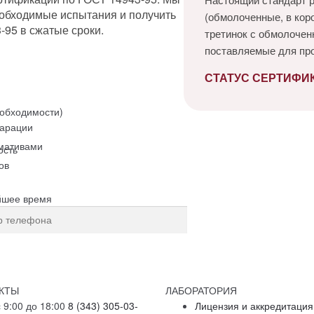
обходимые испытания и получить
(обмолоченные, в коро
-95 в сжатые сроки.
третинок с обмолочен
поставляемые для пр
СТАТУС СЕРТИФИК
еобходимости)
ларации
мативами
ость
ов
йшее время
рсональных данных
КТЫ
ЛАБОРАТОРИЯ
 9:00 до 18:00
8 (343) 305-03-
Лицензия и аккредитация