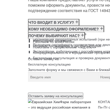
поможем оформить документы, провести не
подтверждение соответствия на ГОСТ 14943
ЧТО ВХОДИТ В УСЛУГУ?
Консультация по требованиям ГОСТ
КОМУ НЕОБХОДИМО ОФОРМЛЕНИЕ?
Подготовка и подача документов
Производителям
ПОЧЕМУ ВЫБИРАЮТ НАС?
Организация лабораторных испытаний (при н
Импортёрам продукции
Работаем по всей России
Получение сертификата соответствия или дек
Оптовым поставщикам и дистрибьюторам
Помогаем с оформлением «под ключ»
Экспортёрам, работающим с российскими нор
Конфиденциальность и юридическая прозрачн
Бесплатная консультация и проверка документ
Оставьте заявку на
бесплатную
консультацию
Заполните форму и мы свяжемся с Вами в ближа
Нажимая на кнопку, вы разрешаете
обработку пе
КОНТА
Пн-Пт с