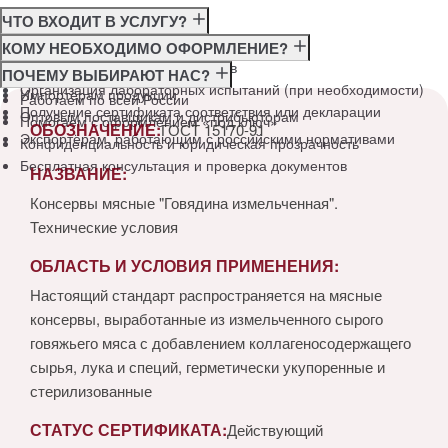
ЧТО ВХОДИТ В УСЛУГУ?
Консультация по требованиям ГОСТ
КОМУ НЕОБХОДИМО ОФОРМЛЕНИЕ?
Подготовка и подача документов
Производителям
ПОЧЕМУ ВЫБИРАЮТ НАС?
Организация лабораторных испытаний (при необходимости)
Импортёрам продукции
Работаем по всей России
Получение сертификата соответствия или декларации
Оптовым поставщикам и дистрибьюторам
Помогаем с оформлением «под ключ»
ОБОЗНАЧЕНИЕ:
ГОСТ 15170-91
Экспортёрам, работающим с российскими нормативами
Конфиденциальность и юридическая прозрачность
Бесплатная консультация и проверка документов
НАЗВАНИЕ:
Консервы мясные "Говядина измельченная".
Технические условия
ОБЛАСТЬ И УСЛОВИЯ ПРИМЕНЕНИЯ:
Настоящий стандарт распространяется на мясные
консервы, выработанные из измельченного сырого
говяжьего мяса с добавлением коллагеносодержащего
сырья, лука и специй, герметически укупоренные и
стерилизованные
СТАТУС СЕРТИФИКАТА:
Действующий