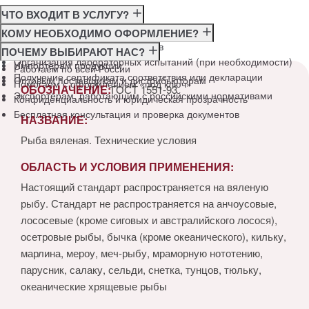
ЧТО ВХОДИТ В УСЛУГУ?
Консультация по требованиям ГОСТ
КОМУ НЕОБХОДИМО ОФОРМЛЕНИЕ?
Подготовка и подача документов
Производителям
ПОЧЕМУ ВЫБИРАЮТ НАС?
Организация лабораторных испытаний (при необходимости)
Импортёрам продукции
Работаем по всей России
Получение сертификата соответствия или декларации
Оптовым поставщикам и дистрибьюторам
Помогаем с оформлением «под ключ»
ОБОЗНАЧЕНИЕ:
ГОСТ 1551-93
Экспортёрам, работающим с российскими нормативами
Конфиденциальность и юридическая прозрачность
Бесплатная консультация и проверка документов
НАЗВАНИЕ:
Рыба вяленая. Технические условия
ОБЛАСТЬ И УСЛОВИЯ ПРИМЕНЕНИЯ:
Настоящий стандарт распространяется на вяленую
рыбу. Стандарт не распространяется на анчоусовые,
лососевые (кроме сиговых и австралийского лосося),
осетровые рыбы, бычка (кроме океанического), кильку,
марлина, мероу, меч-рыбу, мраморную нототению,
парусник, салаку, сельди, снетка, тунцов, тюльку,
океанические хрящевые рыбы