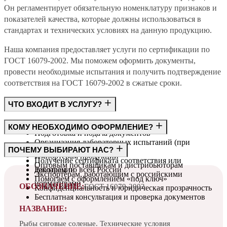
Он регламентирует обязательную номенклатуру признаков и
показателей качества, которые должны использоваться в
стандартах и технических условиях на данную продукцию.
Наша компания предоставляет услуги по сертификации по
ГОСТ 16079-2002. Мы поможем оформить документы,
провести необходимые испытания и получить подтверждение
соответствия на ГОСТ 16079-2002 в сжатые сроки.
ЧТО ВХОДИТ В УСЛУГУ?
Консультация по требованиям ГОСТ
КОМУ НЕОБХОДИМО ОФОРМЛЕНИЕ?
Подготовка и подача документов
Организация лабораторных испытаний (при
Производителям
ПОЧЕМУ ВЫБИРАЮТ НАС?
необходимости)
Импортёрам продукции
Получение сертификата соответствия или
Оптовым поставщикам и дистрибьюторам
декларации
Работаем по всей России
Экспортёрам, работающим с российскими
Помогаем с оформлением «под ключ»
нормативами
ОБОЗНАЧЕНИЕ:
ГОСТ 16079-2002
Конфиденциальность и юридическая прозрачность
Бесплатная консультация и проверка документов
НАЗВАНИЕ:
Рыбы сиговые соленые. Технические условия