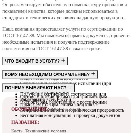
Он регламентирует обязательную номенклатуру признаков и
показателей качества, которые должны использоваться в
стандартах и технических условиях на данную продукцию.
Наша компания предоставляет услуги по сертификации по
ГОСТ 16147-88. Мы поможем оформить документы, провести
необходимые испытания и получить подтверждение
соответствия на ГОСТ 16147-88 в сжатые сроки.
ЧТО ВХОДИТ В УСЛУГУ?
Консультация по требованиям ГОСТ
КОМУ НЕОБХОДИМО ОФОРМЛЕНИЕ?
Подготовка и подача документов
Организация лабораторных испытаний (при
Производителям
ПОЧЕМУ ВЫБИРАЮТ НАС?
необходимости)
Импортёрам продукции
Получение сертификата соответствия или
Оптовым поставщикам и дистрибьюторам
декларации
Работаем по всей России
Экспортёрам, работающим с российскими
Помогаем с оформлением «под ключ»
нормативами
ОБОЗНАЧЕНИЕ:
ГОСТ 16147-88
Конфиденциальность и юридическая прозрачность
Бесплатная консультация и проверка документов
НАЗВАНИЕ:
Кость. Технические условия