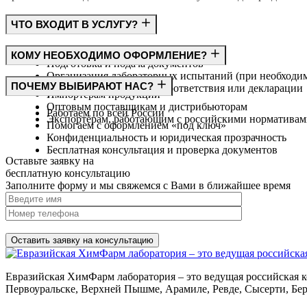
ЧТО ВХОДИТ В УСЛУГУ?
Консультация по требованиям ГОСТ
КОМУ НЕОБХОДИМО ОФОРМЛЕНИЕ?
Подготовка и подача документов
Организация лабораторных испытаний (при необходи
Производителям
ПОЧЕМУ ВЫБИРАЮТ НАС?
Получение сертификата соответствия или декларации
Импортёрам продукции
Оптовым поставщикам и дистрибьюторам
Работаем по всей России
Экспортёрам, работающим с российскими норматива
Помогаем с оформлением «под ключ»
Конфиденциальность и юридическая прозрачность
Бесплатная консультация и проверка документов
Оставьте заявку на
бесплатную
консультацию
Заполните форму и мы свяжемся с Вами в ближайшее время
Нажимая на кнопку, вы разрешаете
обработку персональных д
Евразийская ХимФарм лаборатория – это ведущая российская к
Первоуральске, Верхней Пышме, Арамиле, Ревде, Сысерти, Бер