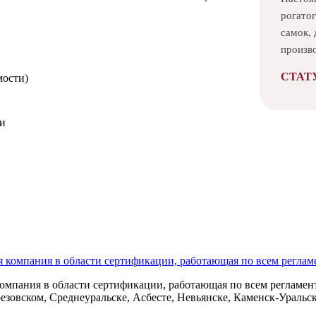
рогатог
самок, 
произв
СТАТ
мости)
ми
анных
омпания в области сертификации, работающая по всем регламент
езовском, Среднеуральске, Асбесте, Невьянске, Каменск-Уральс