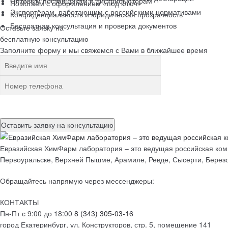
Оптовым поставщикам и дистрибьюторам
Помогаем с оформлением «под ключ»
Экспортёрам, работающим с российскими нормативами
Конфиденциальность и юридическая прозрачность
Бесплатная консультация и проверка документов
Оставьте заявку на
бесплатную
консультацию
Заполните форму и мы свяжемся с Вами в ближайшее время
Нажимая на кнопку, вы разрешаете
обработку персональных данн
Евразийская ХимФарм лаборатория – это ведущая российская комп
Первоуральске, Верхней Пышме, Арамиле, Ревде, Сысерти, Березо
Обращайтесь напрямую через мессенджеры:
КОНТАКТЫ
Пн-Пт с 9:00 до 18:00
8 (343) 305-03-16
город Екатеринбург, ул. Конструкторов, стр. 5, помещение 141