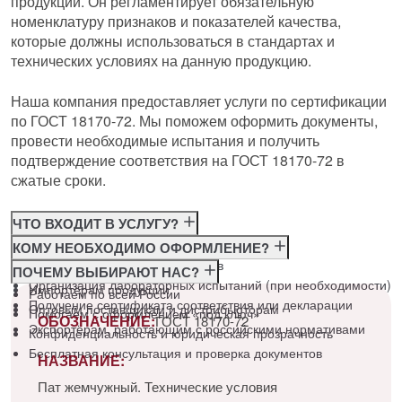
продукции. Он регламентирует обязательную
номенклатуру признаков и показателей качества,
которые должны использоваться в стандартах и
технических условиях на данную продукцию.
Наша компания предоставляет услуги по сертификации
по ГОСТ 18170-72. Мы поможем оформить документы,
провести необходимые испытания и получить
подтверждение соответствия на ГОСТ 18170-72 в
сжатые сроки.
ЧТО ВХОДИТ В УСЛУГУ?
Консультация по требованиям ГОСТ
КОМУ НЕОБХОДИМО ОФОРМЛЕНИЕ?
Подготовка и подача документов
Производителям
ПОЧЕМУ ВЫБИРАЮТ НАС?
Организация лабораторных испытаний (при необходимости)
Импортёрам продукции
Работаем по всей России
Получение сертификата соответствия или декларации
Оптовым поставщикам и дистрибьюторам
Помогаем с оформлением «под ключ»
ОБОЗНАЧЕНИЕ:
ГОСТ 18170-72
Экспортёрам, работающим с российскими нормативами
Конфиденциальность и юридическая прозрачность
Бесплатная консультация и проверка документов
НАЗВАНИЕ:
Пат жемчужный. Технические условия