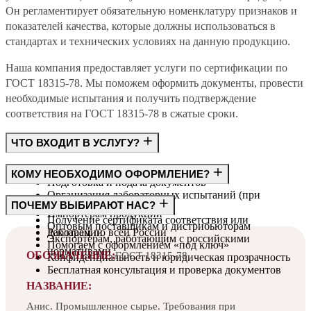
Он регламентирует обязательную номенклатуру признаков и
показателей качества, которые должны использоваться в
стандартах и технических условиях на данную продукцию.
Наша компания предоставляет услуги по сертификации по
ГОСТ 18315-78. Мы поможем оформить документы, провести
необходимые испытания и получить подтверждение
соответствия на ГОСТ 18315-78 в сжатые сроки.
ЧТО ВХОДИТ В УСЛУГУ?
Консультация по требованиям ГОСТ
КОМУ НЕОБХОДИМО ОФОРМЛЕНИЕ?
Подготовка и подача документов
Организация лабораторных испытаний (при
Производителям
ПОЧЕМУ ВЫБИРАЮТ НАС?
необходимости)
Импортёрам продукции
Получение сертификата соответствия или
Оптовым поставщикам и дистрибьюторам
декларации
Работаем по всей России
Экспортёрам, работающим с российскими
Помогаем с оформлением «под ключ»
нормативами
ОБОЗНАЧЕНИЕ:
ГОСТ 18315-78
Конфиденциальность и юридическая прозрачность
Бесплатная консультация и проверка документов
НАЗВАНИЕ:
Анис. Промышленное сырье. Требования при