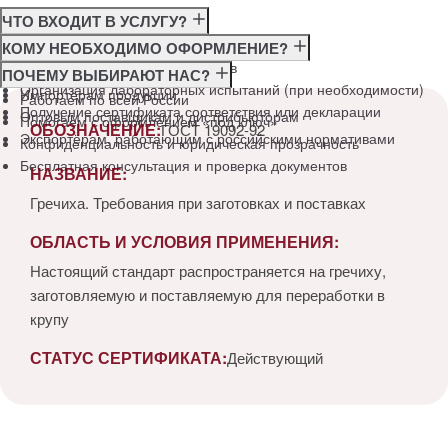
ЧТО ВХОДИТ В УСЛУГУ?
Консультация по требованиям ГОСТ
КОМУ НЕОБХОДИМО ОФОРМЛЕНИЕ?
Подготовка и подача документов
Производителям
ПОЧЕМУ ВЫБИРАЮТ НАС?
Организация лабораторных испытаний (при необходимости)
Импортёрам продукции
Работаем по всей России
Получение сертификата соответствия или декларации
Оптовым поставщикам и дистрибьюторам
Помогаем с оформлением «под ключ»
ОБОЗНАЧЕНИЕ:
ГОСТ 19092-92
Экспортёрам, работающим с российскими нормативами
Конфиденциальность и юридическая прозрачность
Бесплатная консультация и проверка документов
НАЗВАНИЕ:
Гречиха. Требования при заготовках и поставках
ОБЛАСТЬ И УСЛОВИЯ ПРИМЕНЕНИЯ:
Настоящий стандарт распространяется на гречиху,
заготовляемую и поставляемую для переработки в
крупу
СТАТУС СЕРТИФИКАТА:
Действующий