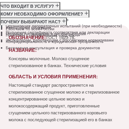
ЧТО ВХОДИТ В УСЛУГУ?
Консультация по требованиям ГОСТ
КОМУ НЕОБХОДИМО ОФОРМЛЕНИЕ?
Подготовка и подача документов
Производителям
ПОЧЕМУ ВЫБИРАЮТ НАС?
Организация лабораторных испытаний (при необходимости)
Импортёрам продукции
Работаем по всей России
Получение сертификата соответствия или декларации
Оптовым поставщикам и дистрибьюторам
Помогаем с оформлением «под ключ»
ОБОЗНАЧЕНИЕ:
ГОСТ 1923-78
Экспортёрам, работающим с российскими нормативами
Конфиденциальность и юридическая прозрачность
Бесплатная консультация и проверка документов
НАЗВАНИЕ:
Консервы молочные. Молоко сгущенное
стерилизованное в банках. Технические условия
ОБЛАСТЬ И УСЛОВИЯ ПРИМЕНЕНИЯ:
Настоящий стандарт распространяется на
стерилизованное сгущенное молоко и стерилизованное
концентрированное цельное молоко и
молокосодержащий продукт, приготовленные
сгущением цельного пастеризованного коровьего
молока с последующей стерилизацией его в банках