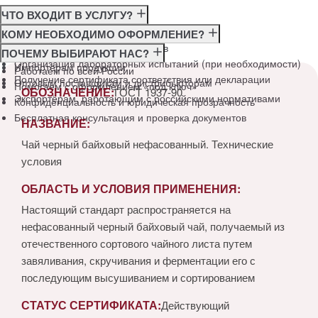
ЧТО ВХОДИТ В УСЛУГУ?
Консультация по требованиям ГОСТ
КОМУ НЕОБХОДИМО ОФОРМЛЕНИЕ?
Подготовка и подача документов
Производителям
ПОЧЕМУ ВЫБИРАЮТ НАС?
Организация лабораторных испытаний (при необходимости)
Импортёрам продукции
Работаем по всей России
Получение сертификата соответствия или декларации
Оптовым поставщикам и дистрибьюторам
Помогаем с оформлением «под ключ»
ОБОЗНАЧЕНИЕ:
ГОСТ 1937-90
Экспортёрам, работающим с российскими нормативами
Конфиденциальность и юридическая прозрачность
Бесплатная консультация и проверка документов
НАЗВАНИЕ:
Чай черный байховый нефасованный. Технические
условия
ОБЛАСТЬ И УСЛОВИЯ ПРИМЕНЕНИЯ:
Настоящий стандарт распространяется на
нефасованный черный байховый чай, получаемый из
отечественного сортового чайного листа путем
завяливания, скручивания и ферментации его с
последующим высушиванием и сортированием
СТАТУС СЕРТИФИКАТА:
Действующий