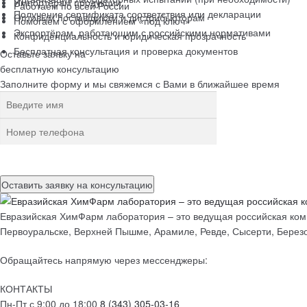
Импортёрам продукции
Работаем по всей России
Получение сертификата соответствия или декларации
Оптовым поставщикам и дистрибьюторам
Помогаем с оформлением «под ключ»
Экспортёрам, работающим с российскими нормативами
Конфиденциальность и юридическая прозрачность
Бесплатная консультация и проверка документов
Оставьте заявку на
бесплатную
консультацию
Заполните форму и мы свяжемся с Вами в ближайшее время
Нажимая на кнопку, вы разрешаете
обработку персональных данн
Евразийская ХимФарм лаборатория – это ведущая российская комп
Первоуральске, Верхней Пышме, Арамиле, Ревде, Сысерти, Березо
Обращайтесь напрямую через мессенджеры:
КОНТАКТЫ
Пн-Пт с 9:00 до 18:00
8 (343) 305-03-16