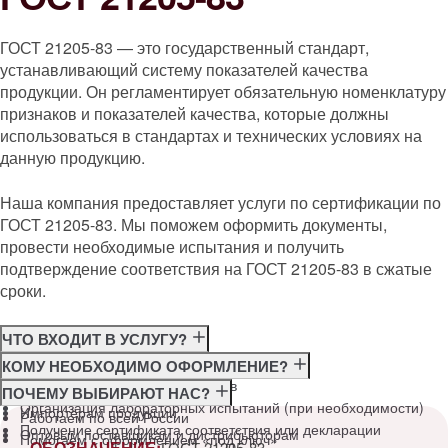
ГОСТ 21205-83 — это государственный стандарт,
устанавливающий систему показателей качества
продукции. Он регламентирует обязательную номенклатуру
признаков и показателей качества, которые должны
использоваться в стандартах и технических условиях на
данную продукцию.
Наша компания предоставляет услуги по сертификации по
ГОСТ 21205-83. Мы поможем оформить документы,
провести необходимые испытания и получить
подтверждение соответствия на ГОСТ 21205-83 в сжатые
сроки.
ЧТО ВХОДИТ В УСЛУГУ?
Консультация по требованиям ГОСТ
КОМУ НЕОБХОДИМО ОФОРМЛЕНИЕ?
Подготовка и подача документов
Производителям
ПОЧЕМУ ВЫБИРАЮТ НАС?
Организация лабораторных испытаний (при необходимости)
Импортёрам продукции
Работаем по всей России
Получение сертификата соответствия или декларации
Оптовым поставщикам и дистрибьюторам
Помогаем с оформлением «под ключ»
ОБОЗНАЧЕНИЕ:
ГОСТ 21205-83