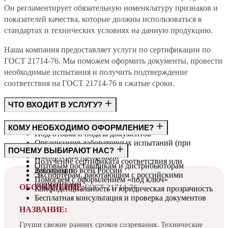
Он регламентирует обязательную номенклатуру признаков и
показателей качества, которые должны использоваться в
стандартах и технических условиях на данную продукцию.
Наша компания предоставляет услуги по сертификации по
ГОСТ 21714-76. Мы поможем оформить документы, провести
необходимые испытания и получить подтверждение
соответствия на ГОСТ 21714-76 в сжатые сроки.
ЧТО ВХОДИТ В УСЛУГУ?
Консультация по требованиям ГОСТ
КОМУ НЕОБХОДИМО ОФОРМЛЕНИЕ?
Подготовка и подача документов
Организация лабораторных испытаний (при
Производителям
ПОЧЕМУ ВЫБИРАЮТ НАС?
необходимости)
Импортёрам продукции
Получение сертификата соответствия или
Оптовым поставщикам и дистрибьюторам
декларации
Работаем по всей России
Экспортёрам, работающим с российскими
Помогаем с оформлением «под ключ»
нормативами
ОБОЗНАЧЕНИЕ:
ГОСТ 21714-76
Конфиденциальность и юридическая прозрачность
Бесплатная консультация и проверка документов
НАЗВАНИЕ:
Груши свежие ранних сроков созревания. Технические