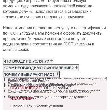
продукции. Он регламентирует обязательную
номенклатуру признаков и показателей качества,
которые должны использоваться в стандартах и
технических условиях на данную продукцию.
Наша компания предоставляет услуги по сертификации
по ГОСТ 21722-84. Мы поможем оформить документы,
провести необходимые испытания и получить
подтверждение соответствия на ГОСТ 21722-84 в
сжатые сроки.
ЧТО ВХОДИТ В УСЛУГУ?
Консультация по требованиям ГОСТ
КОМУ НЕОБХОДИМО ОФОРМЛЕНИЕ?
Подготовка и подача документов
Производителям
ПОЧЕМУ ВЫБИРАЮТ НАС?
Организация лабораторных испытаний (при необходимости)
Импортёрам продукции
Работаем по всей России
Получение сертификата соответствия или декларации
Оптовым поставщикам и дистрибьюторам
Помогаем с оформлением «под ключ»
ОБОЗНАЧЕНИЕ:
ГОСТ 21722-84
Экспортёрам, работающим с российскими нормативами
Конфиденциальность и юридическая прозрачность
Бесплатная консультация и проверка документов
НАЗВАНИЕ:
Шафран. Технические условия