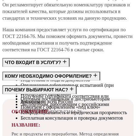
Он регламентирует обязательную номенклатуру признаков и
показателей качества, которые должны использоваться в
стандартах и технических условиях на данную продукцию.
Наша компания предоставляет услуги по сертификации по
ГОСТ 22164-76. Мы поможем оформить документы, провести
необходимые испытания и получить подтверждение
соответствия на ГОСТ 22164-76 в сжатые сроки.
ЧТО ВХОДИТ В УСЛУГУ?
Консультация по требованиям ГОСТ
КОМУ НЕОБХОДИМО ОФОРМЛЕНИЕ?
Подготовка и подача документов
Организация лабораторных испытаний (при
Производителям
ПОЧЕМУ ВЫБИРАЮТ НАС?
необходимости)
Импортёрам продукции
Получение сертификата соответствия или
Оптовым поставщикам и дистрибьюторам
декларации
Работаем по всей России
Экспортёрам, работающим с российскими
Помогаем с оформлением «под ключ»
нормативами
ОБОЗНАЧЕНИЕ:
ГОСТ 22164-76
Конфиденциальность и юридическая прозрачность
Бесплатная консультация и проверка документов
НАЗВАНИЕ:
Рис и продукты его переработки. Метод определения