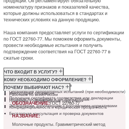
продукции. Он регламентирует обязательную
номенклатуру признаков и показателей качества,
которые должны использоваться в стандартах и
технических условиях на данную продукцию.
Наша компания предоставляет услуги по сертификации
по ГОСТ 22760-77. Мы поможем оформить документы,
провести необходимые испытания и получить
подтверждение соответствия на ГОСТ 22760-77 в
сжатые сроки.
ЧТО ВХОДИТ В УСЛУГУ?
Консультация по требованиям ГОСТ
КОМУ НЕОБХОДИМО ОФОРМЛЕНИЕ?
Подготовка и подача документов
Производителям
ПОЧЕМУ ВЫБИРАЮТ НАС?
Организация лабораторных испытаний (при необходимости)
Импортёрам продукции
Работаем по всей России
Получение сертификата соответствия или декларации
Оптовым поставщикам и дистрибьюторам
Помогаем с оформлением «под ключ»
ОБОЗНАЧЕНИЕ:
ГОСТ 22760-77
Экспортёрам, работающим с российскими нормативами
Конфиденциальность и юридическая прозрачность
Бесплатная консультация и проверка документов
НАЗВАНИЕ:
Молочные продукты. Гравиметрический метод