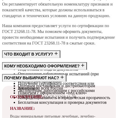
Он регламентирует обязательную номенклатуру признаков и
показателей качества, которые должны использоваться в
стандартах и технических условиях на данную продукцию.
Наша компания предоставляет услуги по сертификации по
ГОСТ 23268.11-78. Мы поможем оформить документы,
провести необходимые испытания и получить подтверждение
соответствия на ГОСТ 23268.11-78 в сжатые сроки.
ЧТО ВХОДИТ В УСЛУГУ?
Консультация по требованиям ГОСТ
КОМУ НЕОБХОДИМО ОФОРМЛЕНИЕ?
Подготовка и подача документов
Организация лабораторных испытаний (при
Производителям
ПОЧЕМУ ВЫБИРАЮТ НАС?
необходимости)
Импортёрам продукции
Получение сертификата соответствия или
Оптовым поставщикам и дистрибьюторам
декларации
Работаем по всей России
Экспортёрам, работающим с российскими
Помогаем с оформлением «под ключ»
нормативами
ОБОЗНАЧЕНИЕ:
ГОСТ 23268.11-78
Конфиденциальность и юридическая прозрачность
Бесплатная консультация и проверка документов
НАЗВАНИЕ:
Воды минеральные питьевые лечебные, лечебно-