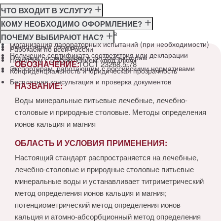
ЧТО ВХОДИТ В УСЛУГУ?
Консультация по требованиям ГОСТ
КОМУ НЕОБХОДИМО ОФОРМЛЕНИЕ?
Подготовка и подача документов
Производителям
ПОЧЕМУ ВЫБИРАЮТ НАС?
Организация лабораторных испытаний (при необходимости)
Импортёрам продукции
Работаем по всей России
Получение сертификата соответствия или декларации
Оптовым поставщикам и дистрибьюторам
Помогаем с оформлением «под ключ»
ОБОЗНАЧЕНИЕ:
ГОСТ 23268.5-78
Экспортёрам, работающим с российскими нормативами
Конфиденциальность и юридическая прозрачность
Бесплатная консультация и проверка документов
НАЗВАНИЕ:
Воды минеральные питьевые лечебные, лечебно-
столовые и природные столовые. Методы определения
ионов кальция и магния
ОБЛАСТЬ И УСЛОВИЯ ПРИМЕНЕНИЯ:
Настоящий стандарт распространяется на лечебные,
лечебно-столовые и природные столовые питьевые
минеральные воды и устанавливает титриметрический
метод определения ионов кальция и магния;
потенциометрический метод определения ионов
кальция и атомно-абсорбционный метод определения