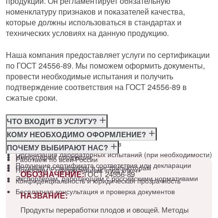
продукции. Он регламентирует обязательную
номенклатуру признаков и показателей качества,
которые должны использоваться в стандартах и
технических условиях на данную продукцию.
Наша компания предоставляет услуги по сертификации
по ГОСТ 24556-89. Мы поможем оформить документы,
провести необходимые испытания и получить
подтверждение соответствия на ГОСТ 24556-89 в
сжатые сроки.
ЧТО ВХОДИТ В УСЛУГУ?
Консультация по требованиям ГОСТ
КОМУ НЕОБХОДИМО ОФОРМЛЕНИЕ?
Подготовка и подача документов
Производителям
ПОЧЕМУ ВЫБИРАЮТ НАС?
Организация лабораторных испытаний (при необходимости)
Импортёрам продукции
Работаем по всей России
Получение сертификата соответствия или декларации
Оптовым поставщикам и дистрибьюторам
Помогаем с оформлением «под ключ»
ОБОЗНАЧЕНИЕ:
ГОСТ 24556-89
Экспортёрам, работающим с российскими нормативами
Конфиденциальность и юридическая прозрачность
Бесплатная консультация и проверка документов
НАЗВАНИЕ:
Продукты переработки плодов и овощей. Методы