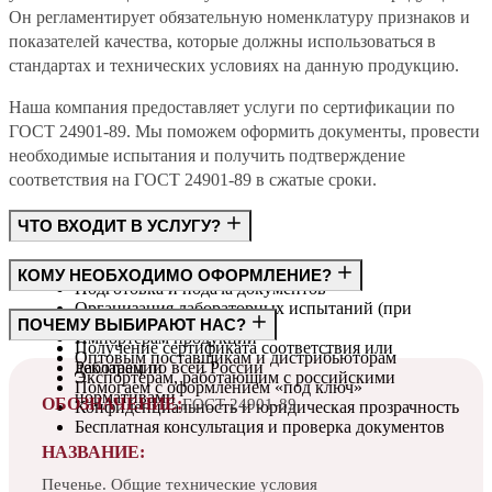
Он регламентирует обязательную номенклатуру признаков и
показателей качества, которые должны использоваться в
стандартах и технических условиях на данную продукцию.
Наша компания предоставляет услуги по сертификации по
ГОСТ 24901-89. Мы поможем оформить документы, провести
необходимые испытания и получить подтверждение
соответствия на ГОСТ 24901-89 в сжатые сроки.
ЧТО ВХОДИТ В УСЛУГУ?
Консультация по требованиям ГОСТ
КОМУ НЕОБХОДИМО ОФОРМЛЕНИЕ?
Подготовка и подача документов
Организация лабораторных испытаний (при
Производителям
ПОЧЕМУ ВЫБИРАЮТ НАС?
необходимости)
Импортёрам продукции
Получение сертификата соответствия или
Оптовым поставщикам и дистрибьюторам
декларации
Работаем по всей России
Экспортёрам, работающим с российскими
Помогаем с оформлением «под ключ»
нормативами
ОБОЗНАЧЕНИЕ:
ГОСТ 24901-89
Конфиденциальность и юридическая прозрачность
Бесплатная консультация и проверка документов
НАЗВАНИЕ:
Печенье. Общие технические условия