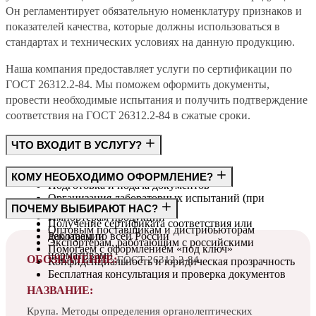
Он регламентирует обязательную номенклатуру признаков и
показателей качества, которые должны использоваться в
стандартах и технических условиях на данную продукцию.
Наша компания предоставляет услуги по сертификации по
ГОСТ 26312.2-84. Мы поможем оформить документы,
провести необходимые испытания и получить подтверждение
соответствия на ГОСТ 26312.2-84 в сжатые сроки.
ЧТО ВХОДИТ В УСЛУГУ?
Консультация по требованиям ГОСТ
КОМУ НЕОБХОДИМО ОФОРМЛЕНИЕ?
Подготовка и подача документов
Организация лабораторных испытаний (при
Производителям
ПОЧЕМУ ВЫБИРАЮТ НАС?
необходимости)
Импортёрам продукции
Получение сертификата соответствия или
Оптовым поставщикам и дистрибьюторам
декларации
Работаем по всей России
Экспортёрам, работающим с российскими
Помогаем с оформлением «под ключ»
нормативами
ОБОЗНАЧЕНИЕ:
ГОСТ 26312.2-84
Конфиденциальность и юридическая прозрачность
Бесплатная консультация и проверка документов
НАЗВАНИЕ:
Крупа. Методы определения органолептических