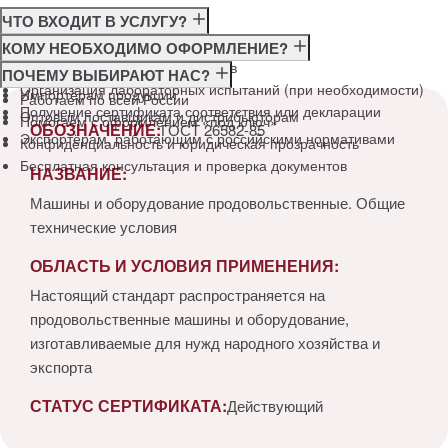
ЧТО ВХОДИТ В УСЛУГУ?
Консультация по требованиям ГОСТ
КОМУ НЕОБХОДИМО ОФОРМЛЕНИЕ?
Подготовка и подача документов
Производителям
ПОЧЕМУ ВЫБИРАЮТ НАС?
Организация лабораторных испытаний (при необходимости)
Импортёрам продукции
Работаем по всей России
Получение сертификата соответствия или декларации
Оптовым поставщикам и дистрибьюторам
Помогаем с оформлением «под ключ»
ОБОЗНАЧЕНИЕ:
ГОСТ 26582-85
Экспортёрам, работающим с российскими нормативами
Конфиденциальность и юридическая прозрачность
Бесплатная консультация и проверка документов
НАЗВАНИЕ:
Машины и оборудование продовольственные. Общие
технические условия
ОБЛАСТЬ И УСЛОВИЯ ПРИМЕНЕНИЯ:
Настоящий стандарт распространяется на
продовольственные машины и оборудование,
изготавливаемые для нужд народного хозяйства и
экспорта
СТАТУС СЕРТИФИКАТА:
Действующий