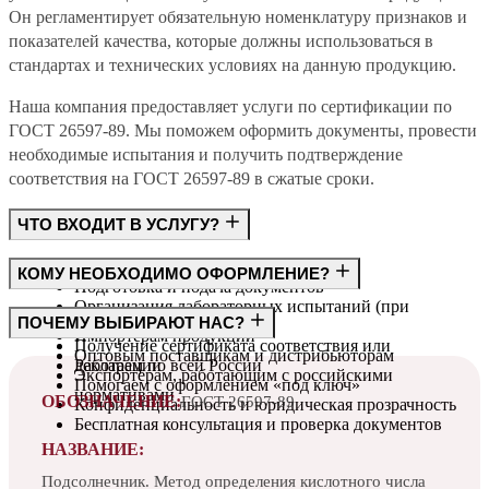
Он регламентирует обязательную номенклатуру признаков и
показателей качества, которые должны использоваться в
стандартах и технических условиях на данную продукцию.
Наша компания предоставляет услуги по сертификации по
ГОСТ 26597-89. Мы поможем оформить документы, провести
необходимые испытания и получить подтверждение
соответствия на ГОСТ 26597-89 в сжатые сроки.
ЧТО ВХОДИТ В УСЛУГУ?
Консультация по требованиям ГОСТ
КОМУ НЕОБХОДИМО ОФОРМЛЕНИЕ?
Подготовка и подача документов
Организация лабораторных испытаний (при
Производителям
ПОЧЕМУ ВЫБИРАЮТ НАС?
необходимости)
Импортёрам продукции
Получение сертификата соответствия или
Оптовым поставщикам и дистрибьюторам
декларации
Работаем по всей России
Экспортёрам, работающим с российскими
Помогаем с оформлением «под ключ»
нормативами
ОБОЗНАЧЕНИЕ:
ГОСТ 26597-89
Конфиденциальность и юридическая прозрачность
Бесплатная консультация и проверка документов
НАЗВАНИЕ:
Подсолнечник. Метод определения кислотного числа