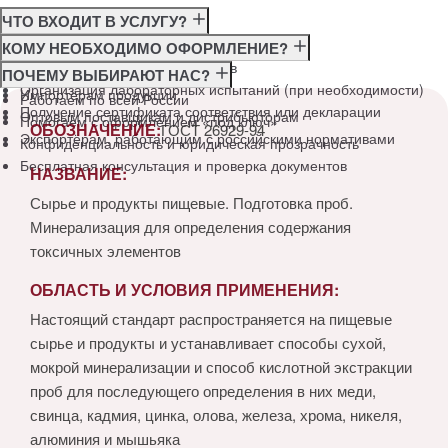
ЧТО ВХОДИТ В УСЛУГУ?
Консультация по требованиям ГОСТ
КОМУ НЕОБХОДИМО ОФОРМЛЕНИЕ?
Подготовка и подача документов
Производителям
ПОЧЕМУ ВЫБИРАЮТ НАС?
Организация лабораторных испытаний (при необходимости)
Импортёрам продукции
Работаем по всей России
Получение сертификата соответствия или декларации
Оптовым поставщикам и дистрибьюторам
Помогаем с оформлением «под ключ»
ОБОЗНАЧЕНИЕ:
ГОСТ 26929-94
Экспортёрам, работающим с российскими нормативами
Конфиденциальность и юридическая прозрачность
Бесплатная консультация и проверка документов
НАЗВАНИЕ:
Сырье и продукты пищевые. Подготовка проб.
Минерализация для определения содержания
токсичных элементов
ОБЛАСТЬ И УСЛОВИЯ ПРИМЕНЕНИЯ:
Настоящий стандарт распространяется на пищевые
сырье и продукты и устанавливает способы сухой,
мокрой минерализации и способ кислотной экстракции
проб для последующего определения в них меди,
свинца, кадмия, цинка, олова, железа, хрома, никеля,
алюминия и мышьяка