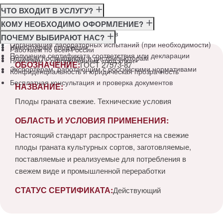
ЧТО ВХОДИТ В УСЛУГУ?
Консультация по требованиям ГОСТ
КОМУ НЕОБХОДИМО ОФОРМЛЕНИЕ?
Подготовка и подача документов
Производителям
ПОЧЕМУ ВЫБИРАЮТ НАС?
Организация лабораторных испытаний (при необходимости)
Импортёрам продукции
Работаем по всей России
Получение сертификата соответствия или декларации
Оптовым поставщикам и дистрибьюторам
Помогаем с оформлением «под ключ»
ОБОЗНАЧЕНИЕ:
ГОСТ 27573-87
Экспортёрам, работающим с российскими нормативами
Конфиденциальность и юридическая прозрачность
Бесплатная консультация и проверка документов
НАЗВАНИЕ:
Плоды граната свежие. Технические условия
ОБЛАСТЬ И УСЛОВИЯ ПРИМЕНЕНИЯ:
Настоящий стандарт распространяется на свежие
плоды граната культурных сортов, заготовляемые,
поставляемые и реализуемые для потребления в
свежем виде и промышленной переработки
СТАТУС СЕРТИФИКАТА:
Действующий