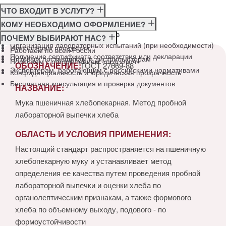
ЧТО ВХОДИТ В УСЛУГУ?
Консультация по требованиям ГОСТ
КОМУ НЕОБХОДИМО ОФОРМЛЕНИЕ?
Подготовка и подача документов
Производителям
ПОЧЕМУ ВЫБИРАЮТ НАС?
Организация лабораторных испытаний (при необходимости)
Импортёрам продукции
Работаем по всей России
Получение сертификата соответствия или декларации
Оптовым поставщикам и дистрибьюторам
Помогаем с оформлением «под ключ»
ОБОЗНАЧЕНИЕ:
ГОСТ 27669-88
Экспортёрам, работающим с российскими нормативами
Конфиденциальность и юридическая прозрачность
Бесплатная консультация и проверка документов
НАЗВАНИЕ:
Мука пшеничная хлебопекарная. Метод пробной
лабораторной выпечки хлеба
ОБЛАСТЬ И УСЛОВИЯ ПРИМЕНЕНИЯ:
Настоящий стандарт распространяется на пшеничную
хлебопекарную муку и устанавливает метод
определения ее качества путем проведения пробной
лабораторной выпечки и оценки хлеба по
органолептическим признакам, а также формового
хлеба по объемному выходу, подового - по
формоустойчивости