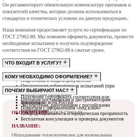
Он регламентирует обязательную номенклатуру признаков и
показателей качества, которые должны использоваться в
стандартах и технических условиях на данную продукцию.
Наша компания предоставляет услуги по сертификации по
ГОСТ 27962-88. Мы поможем оформить документы, провести
необходимые испытания и получить подтверждение
соответствия на ГОСТ 27962-88 в сжатые сроки.
ЧТО ВХОДИТ В УСЛУГУ?
Консультация по требованиям ГОСТ
КОМУ НЕОБХОДИМО ОФОРМЛЕНИЕ?
Подготовка и подача документов
Организация лабораторных испытаний (при
Производителям
ПОЧЕМУ ВЫБИРАЮТ НАС?
необходимости)
Импортёрам продукции
Получение сертификата соответствия или
Оптовым поставщикам и дистрибьюторам
декларации
Работаем по всей России
Экспортёрам, работающим с российскими
Помогаем с оформлением «под ключ»
нормативами
ОБОЗНАЧЕНИЕ:
ГОСТ 27962-88
Конфиденциальность и юридическая прозрачность
Бесплатная консультация и проверка документов
НАЗВАНИЕ:
Оборудование технологическое для мукомольных