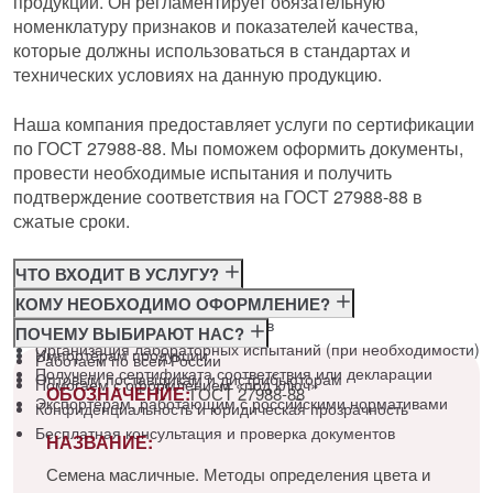
продукции. Он регламентирует обязательную
номенклатуру признаков и показателей качества,
которые должны использоваться в стандартах и
технических условиях на данную продукцию.
Наша компания предоставляет услуги по сертификации
по ГОСТ 27988-88. Мы поможем оформить документы,
провести необходимые испытания и получить
подтверждение соответствия на ГОСТ 27988-88 в
сжатые сроки.
ЧТО ВХОДИТ В УСЛУГУ?
Консультация по требованиям ГОСТ
КОМУ НЕОБХОДИМО ОФОРМЛЕНИЕ?
Подготовка и подача документов
Производителям
ПОЧЕМУ ВЫБИРАЮТ НАС?
Организация лабораторных испытаний (при необходимости)
Импортёрам продукции
Работаем по всей России
Получение сертификата соответствия или декларации
Оптовым поставщикам и дистрибьюторам
Помогаем с оформлением «под ключ»
ОБОЗНАЧЕНИЕ:
ГОСТ 27988-88
Экспортёрам, работающим с российскими нормативами
Конфиденциальность и юридическая прозрачность
Бесплатная консультация и проверка документов
НАЗВАНИЕ:
Семена масличные. Методы определения цвета и