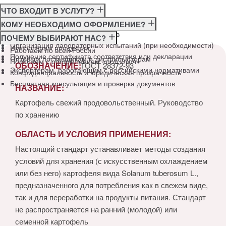
ЧТО ВХОДИТ В УСЛУГУ?
Консультация по требованиям ГОСТ
КОМУ НЕОБХОДИМО ОФОРМЛЕНИЕ?
Подготовка и подача документов
Производителям
ПОЧЕМУ ВЫБИРАЮТ НАС?
Организация лабораторных испытаний (при необходимости)
Импортёрам продукции
Работаем по всей России
Получение сертификата соответствия или декларации
Оптовым поставщикам и дистрибьюторам
Помогаем с оформлением «под ключ»
ОБОЗНАЧЕНИЕ:
ГОСТ 28372-93
Экспортёрам, работающим с российскими нормативами
Конфиденциальность и юридическая прозрачность
Бесплатная консультация и проверка документов
НАЗВАНИЕ:
Картофель свежий продовольственный. Руководство
по хранению
ОБЛАСТЬ И УСЛОВИЯ ПРИМЕНЕНИЯ:
Настоящий стандарт устанавливает методы создания
условий для хранения (с искусственным охлаждением
или без него) картофеля вида Solanum tuberosum L.,
предназначенного для потребления как в свежем виде,
так и для переработки на продукты питания. Стандарт
не распространяется на ранний (молодой) или
семенной картофель