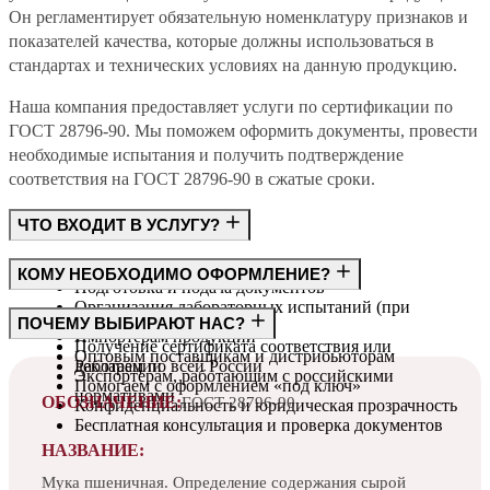
Он регламентирует обязательную номенклатуру признаков и
показателей качества, которые должны использоваться в
стандартах и технических условиях на данную продукцию.
Наша компания предоставляет услуги по сертификации по
ГОСТ 28796-90. Мы поможем оформить документы, провести
необходимые испытания и получить подтверждение
соответствия на ГОСТ 28796-90 в сжатые сроки.
ЧТО ВХОДИТ В УСЛУГУ?
Консультация по требованиям ГОСТ
КОМУ НЕОБХОДИМО ОФОРМЛЕНИЕ?
Подготовка и подача документов
Организация лабораторных испытаний (при
Производителям
ПОЧЕМУ ВЫБИРАЮТ НАС?
необходимости)
Импортёрам продукции
Получение сертификата соответствия или
Оптовым поставщикам и дистрибьюторам
декларации
Работаем по всей России
Экспортёрам, работающим с российскими
Помогаем с оформлением «под ключ»
нормативами
ОБОЗНАЧЕНИЕ:
ГОСТ 28796-90
Конфиденциальность и юридическая прозрачность
Бесплатная консультация и проверка документов
НАЗВАНИЕ:
Мука пшеничная. Определение содержания сырой