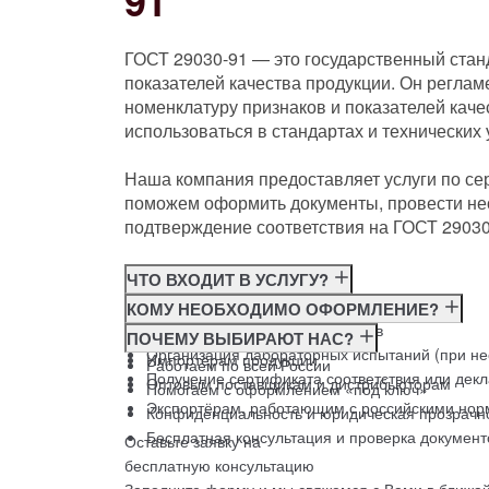
91
ГОСТ 29030-91 — это государственный стан
показателей качества продукции. Он реглам
номенклатуру признаков и показателей кач
использоваться в стандартах и технических
Наша компания предоставляет услуги по се
поможем оформить документы, провести не
подтверждение соответствия на ГОСТ 29030
ЧТО ВХОДИТ В УСЛУГУ?
Консультация по требованиям ГОСТ
КОМУ НЕОБХОДИМО ОФОРМЛЕНИЕ?
Подготовка и подача документов
Производителям
ПОЧЕМУ ВЫБИРАЮТ НАС?
Организация лабораторных испытаний (при н
Импортёрам продукции
Работаем по всей России
Получение сертификата соответствия или дек
Оптовым поставщикам и дистрибьюторам
Помогаем с оформлением «под ключ»
Экспортёрам, работающим с российскими нор
Конфиденциальность и юридическая прозрачн
Бесплатная консультация и проверка документ
Оставьте заявку на
бесплатную
консультацию
Заполните форму и мы свяжемся с Вами в ближа