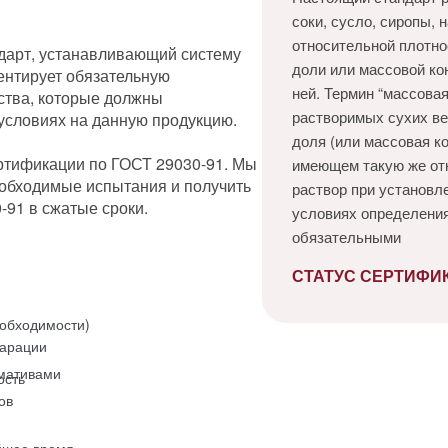
соки, сусло, сиропы, 
относительной плотно
дарт, устанавливающий систему
доли или массовой ко
ентирует обязательную
ней. Термин “массова
ества, которые должны
растворимых сухих ве
 условиях на данную продукцию.
доля (или массовая к
ртификации по ГОСТ 29030-91. Мы
имеющем такую же отн
обходимые испытания и получить
раствор при установл
-91 в сжатые сроки.
условиях определения
обязательными
СТАТУС СЕРТИФИК
еобходимости)
ларации
мативами
ость
ов
йшее время