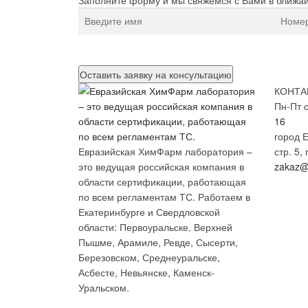
Нажимая на кнопку, вы разрешаете
обработку пе
КОНТА
Пн-Пт с
16
город Е
Евразийская ХимФарм лаборатория –
стр. 5
это ведущая российская компания в
zakaz@
области сертификации, работающая
по всем регламентам ТС. Работаем в
Екатеринбурге и Свердловской
области: Первоуральске, Верхней
Пышме, Арамиле, Ревде, Сысерти,
Березовском, Среднеуральске,
Асбесте, Невьянске, Каменск-
Уральском.