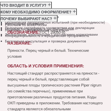
ЧТО ВХОДИТ В УСЛУГУ?
Консультация по требованиям ГОСТ
КОМУ НЕОБХОДИМО ОФОРМЛЕНИЕ?
Подготовка и подача документов
Производителям
ПОЧЕМУ ВЫБИРАЮТ НАС?
Организация лабораторных испытаний (при необходимости)
Импортёрам продукции
Работаем по всей России
Получение сертификата соответствия или декларации
Оптовым поставщикам и дистрибьюторам
Помогаем с оформлением «под ключ»
ОБОЗНАЧЕНИЕ:
ГОСТ 29050-91
Экспортёрам, работающим с российскими нормативами
Конфиденциальность и юридическая прозрачность
Бесплатная консультация и проверка документов
НАЗВАНИЕ:
Пряности. Перец черный и белый. Технические
условия
ОБЛАСТЬ И УСЛОВИЯ ПРИМЕНЕНИЯ:
Настоящий стандарт распространяется на пряности -
перец черный и белый, представляющие собой
высушеные плоды тропического растения Piper nigrum
(из семейства перечных), применяемые при
приготовлении различных продуктов питания. Коды
ОКП приведены в приложении. Требования настоящего
стандарта являются обязательными