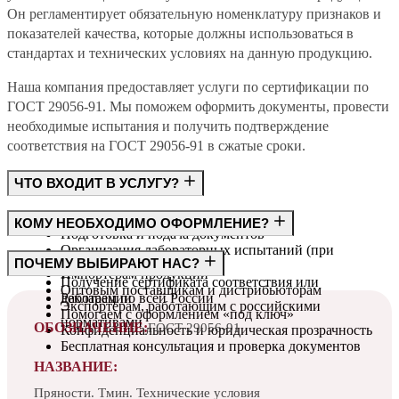
Он регламентирует обязательную номенклатуру признаков и
показателей качества, которые должны использоваться в
стандартах и технических условиях на данную продукцию.
Наша компания предоставляет услуги по сертификации по
ГОСТ 29056-91. Мы поможем оформить документы, провести
необходимые испытания и получить подтверждение
соответствия на ГОСТ 29056-91 в сжатые сроки.
ЧТО ВХОДИТ В УСЛУГУ?
Консультация по требованиям ГОСТ
КОМУ НЕОБХОДИМО ОФОРМЛЕНИЕ?
Подготовка и подача документов
Организация лабораторных испытаний (при
Производителям
ПОЧЕМУ ВЫБИРАЮТ НАС?
необходимости)
Импортёрам продукции
Получение сертификата соответствия или
Оптовым поставщикам и дистрибьюторам
декларации
Работаем по всей России
Экспортёрам, работающим с российскими
Помогаем с оформлением «под ключ»
нормативами
ОБОЗНАЧЕНИЕ:
ГОСТ 29056-91
Конфиденциальность и юридическая прозрачность
Бесплатная консультация и проверка документов
НАЗВАНИЕ:
Пряности. Тмин. Технические условия