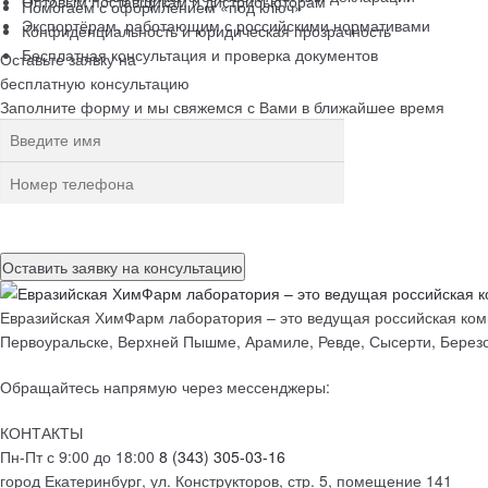
Оптовым поставщикам и дистрибьюторам
Помогаем с оформлением «под ключ»
Экспортёрам, работающим с российскими нормативами
Конфиденциальность и юридическая прозрачность
Бесплатная консультация и проверка документов
Оставьте заявку на
бесплатную
консультацию
Заполните форму и мы свяжемся с Вами в ближайшее время
Нажимая на кнопку, вы разрешаете
обработку персональных данн
Евразийская ХимФарм лаборатория – это ведущая российская комп
Первоуральске, Верхней Пышме, Арамиле, Ревде, Сысерти, Березо
Обращайтесь напрямую через мессенджеры:
КОНТАКТЫ
Пн-Пт с 9:00 до 18:00
8 (343) 305-03-16
город Екатеринбург, ул. Конструкторов, стр. 5, помещение 141