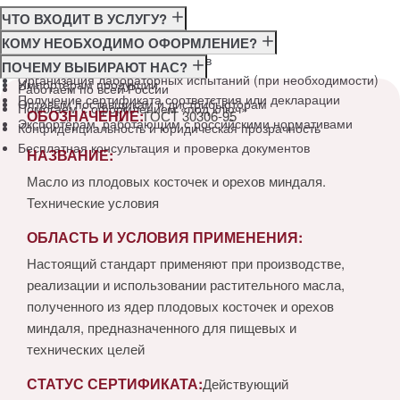
ЧТО ВХОДИТ В УСЛУГУ?
Консультация по требованиям ГОСТ
КОМУ НЕОБХОДИМО ОФОРМЛЕНИЕ?
Подготовка и подача документов
Производителям
ПОЧЕМУ ВЫБИРАЮТ НАС?
Организация лабораторных испытаний (при необходимости)
Импортёрам продукции
Работаем по всей России
Получение сертификата соответствия или декларации
Оптовым поставщикам и дистрибьюторам
Помогаем с оформлением «под ключ»
ОБОЗНАЧЕНИЕ:
ГОСТ 30306-95
Экспортёрам, работающим с российскими нормативами
Конфиденциальность и юридическая прозрачность
Бесплатная консультация и проверка документов
НАЗВАНИЕ:
Масло из плодовых косточек и орехов миндаля.
Технические условия
ОБЛАСТЬ И УСЛОВИЯ ПРИМЕНЕНИЯ:
Настоящий стандарт применяют при производстве,
реализации и использовании растительного масла,
полученного из ядер плодовых косточек и орехов
миндаля, предназначенного для пищевых и
технических целей
СТАТУС СЕРТИФИКАТА:
Действующий